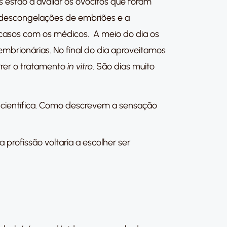
 estão a avaliar os ovócitos que foram
 descongelações de embriões e a
 casos com os médicos. A meio do dia os
embrionárias. No final do dia aproveitamos
rrer o tratamento
in vitro
. São dias muito
o científica. Como descrevem a sensação
profissão voltaria a escolher ser