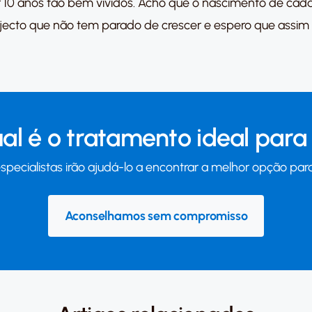
r 10 anos tão bem vividos. Acho que o nascimento de ca
ecto que não tem parado de crescer e espero que assim c
al é o tratamento ideal para 
specialistas irão ajudá-lo a encontrar a melhor opção para
Aconselhamos sem compromisso