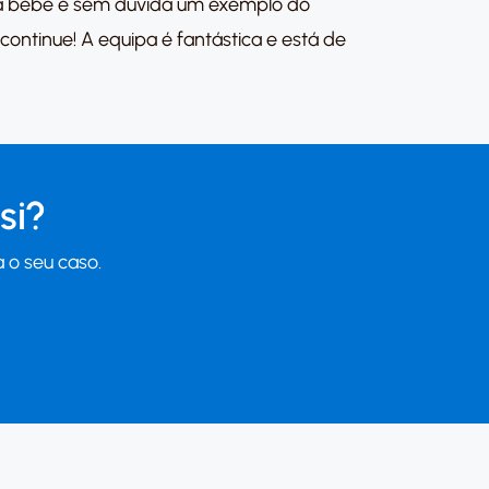
da bebé é sem dúvida um exemplo do
ontinue! A equipa é fantástica e está de
si?
 o seu caso.