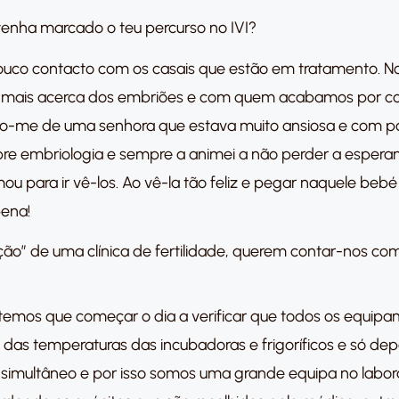
 tenha marcado o teu percurso no IVI?
pouco contacto com os casais que estão em tratamento. N
mais acerca dos embriões e com quem acabamos por conv
bro-me de uma senhora que estava muito ansiosa e com p
re embriologia e sempre a animei a não perder a espera
u para ir vê-los. Ao vê-la tão feliz e pegar naquele be
pena!
ão” de uma clínica de fertilidade, querem contar-nos como
temos que começar o dia a verificar que todos os equipam
s temperaturas das incubadoras e frigoríficos e só depo
simultâneo e por isso somos uma grande equipa no labora