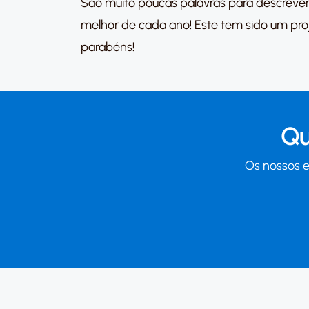
São muito poucas palavras para descreve
melhor de cada ano! Este tem sido um proj
parabéns!
Qu
Os nossos e