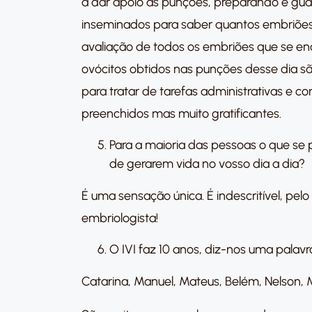
a dar apoio às punções, preparando e guar
inseminados para saber quantos embriões
avaliação de todos os embriões que se en
ovócitos obtidos nas punções desse dia sã
para tratar de tarefas administrativas e 
preenchidos mas muito gratificantes.
Para a maioria das pessoas o que se 
de gerarem vida no vosso dia a dia?
É uma sensação única. É indescritível, pe
embriologista!
O IVI faz 10 anos, diz-nos uma palav
Catarina, Manuel, Mateus, Belém, Nelson, M