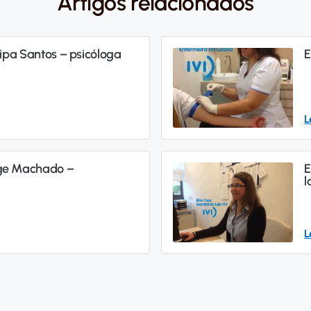
Artigos relacionados
ilipa Santos – psicóloga
E
L
nge Machado –
E
l
L