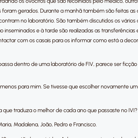
dando os ovócitos que são recolhidos pelo médico, outros
 foram gerados. Durante a manhã também são feitas as
contram no laboratório. São também discutidos os vários
o inseminados e à tarde são realizadas as transferências 
contactar com os casais para os informar como está a deco
passa dentro de uma laboratório de FIV, parece ser ficçã
lo menos para mim. Se tivesse que escolher novamente uma 
ra que traduza o melhor de cada ano que passaste no IVI?
aria, Madalena, João, Pedro e Francisco.