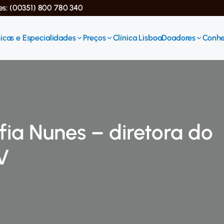
ses: (00351) 800 780 340
icas e Especialidades
Preços
Clínica Lisboa
Doadores
Conhe
ofia Nunes – diretora do
V