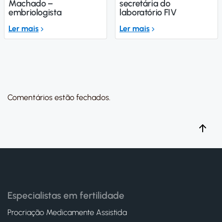
Machado –
secretária do
embriologista
laboratório FIV
Ler mais
Ler mais
Comentários estão fechados.
Especialistas em fertilidade
Procriação Medicamente Assistida