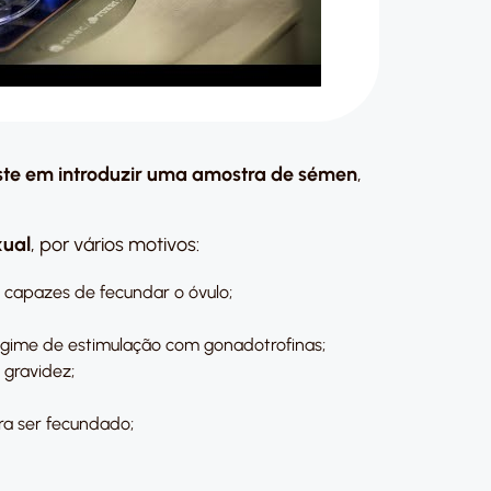
ste em introduzir uma amostra de sémen
,
xual
, por vários motivos:
 capazes de fecundar o óvulo;
regime de estimulação com gonadotrofinas;
 gravidez;
ra ser fecundado;
.