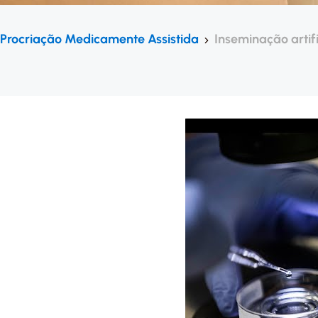
Procriação Medicamente Assistida
Inseminação artifi