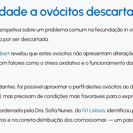
dade a ovócitos descart
rspetiva sobre um problema comum na fecundação in vitro
 por ser descartada.
sbert
revelou que estes ovócitos não apresentam alterações
om fatores como o stress oxidativo e o funcionamento da
dantes, foi possível aproximar o perfil destes ovócitos 
l, mas precisam de condições mais favoráveis para o expr
oordenada pela Dra. Sofia Nunes, do
IVI Lisboa
, identific
tos e na correta distribuição dos cromossomas — um pas