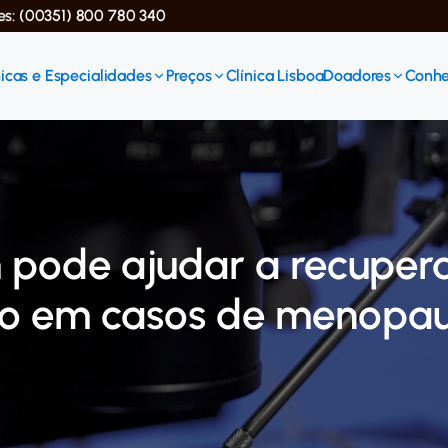
ses: (00351) 800 780 340
icas e Especialidades
Preços
Clínica Lisboa
Doadores
Conhe
pode ajudar a recuper
rio em casos de menopa