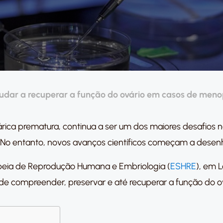
dar a recuperar a função do ovário em casos de men
ica prematura, continua a ser um dos maiores desafios na
. No entanto, novos avanços científicos começam a desen
peia de Reprodução Humana e Embriologia (
ESHRE
), em 
 compreender, preservar e até recuperar a função do ov