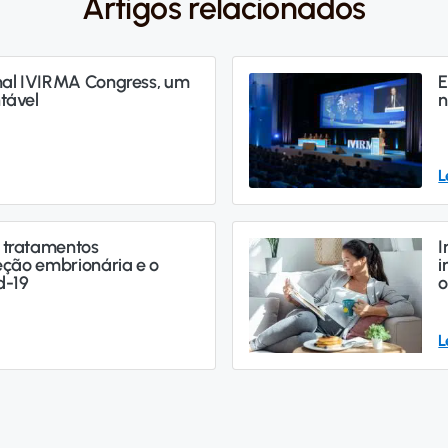
Artigos relacionados
onal IVIRMA Congress, um
E
tável
n
L
 tratamentos
I
leção embrionária e o
i
d-19
o
L