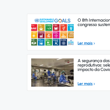
O 8th Internaci
congresso susten
Ler mais
A segurança dos
reprodutivos: se
impacto da Covi
Ler mais