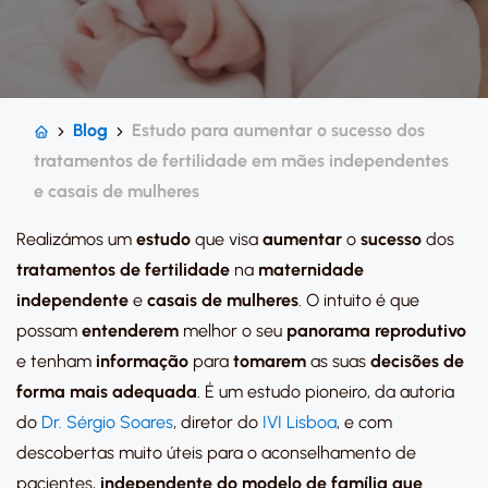
Blog
Estudo para aumentar o sucesso dos
tratamentos de fertilidade em mães independentes
e casais de mulheres
Realizámos um
estudo
que visa
aumentar
o
sucesso
dos
tratamentos de fertilidade
na
maternidade
independente
e
casais de mulheres
. O intuito é que
possam
entenderem
melhor o seu
panorama reprodutivo
e tenham
informação
para
tomarem
as suas
decisões
de
forma mais adequada
. É um estudo pioneiro, da autoria
do
Dr. Sérgio Soares
, diretor do
IVI Lisboa
, e com
descobertas muito úteis para o aconselhamento de
pacientes,
independente do modelo de família que