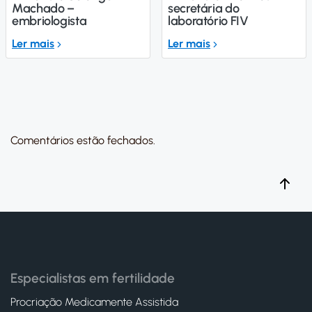
Machado –
secretária do
embriologista
laboratório FIV
Ler mais
Ler mais
Comentários estão fechados.
Especialistas em fertilidade
Procriação Medicamente Assistida