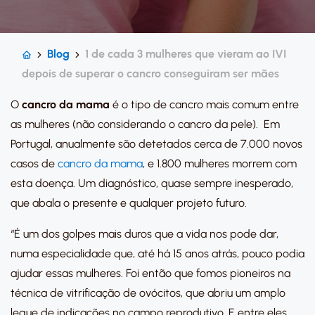
Blog
1 de cada 3 mulheres que vieram ao IVI
depois de superar o cancro conseguiram ser mães
O
cancro da mama
é o tipo de cancro mais comum entre
as mulheres (não considerando o cancro da pele). Em
Portugal, anualmente são detetados cerca de 7.000 novos
casos de
cancro da mama
, e 1.800 mulheres morrem com
esta doença. Um diagnóstico, quase sempre inesperado,
que abala o presente e qualquer projeto futuro.
“É um dos golpes mais duros que a vida nos pode dar,
numa especialidade que, até há 15 anos atrás, pouco podia
ajudar essas mulheres. Foi então que fomos pioneiros na
técnica de vitrificação de ovócitos, que abriu um amplo
leque de indicações no campo reprodutivo. E entre eles,