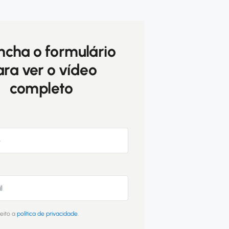
ncha o formulário
ra ver o vídeo
completo
ceito a
política de privacidade
.