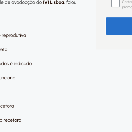
ade de ovodoação do
IVI Lisboa
, falou
Gostar
promoç
 reprodutiva
reto
dos é indicado
unciona
ecetora
a recetora