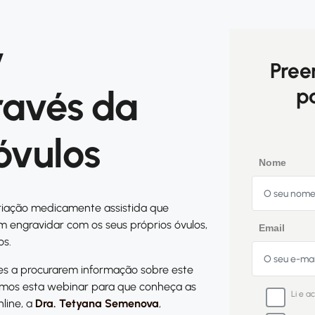
y
Pree
ravés da
pa
óvulos
Nome
iação medicamente assistida que
 engravidar com os seus próprios óvulos,
Email
os.
s a procurarem informação sobre este
zamos esta webinar para que conheça as
Li e a
nline, a
Dra. Tetyana Semenova
,