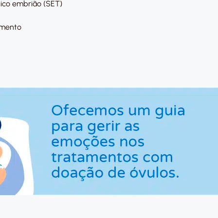
nico embrião (SET)
amento