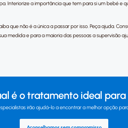
pa. Interiorize a importância que tem para si um bebé e qu
, saiba que não é a única a passar por isso. Peça ajuda. Con
 à sua medida e para a maioria das pessoas a supervisão 
al é o tratamento ideal para 
specialistas irão ajudá-lo a encontrar a melhor opção para
Aconselhamos sem compromisso