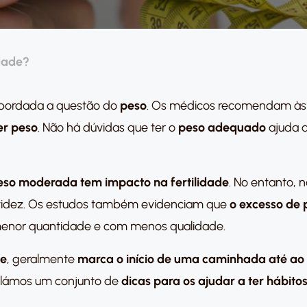
idade?
bordada a questão do
peso
. Os médicos recomendam às p
er peso
. Não há dúvidas que ter o
peso adequado
ajuda 
eso moderada tem impacto na fertilidade
. No entanto,
avidez. Os estudos também evidenciam que
o excesso de
nor quantidade e com menos qualidade.
de
, geralmente
marca o início de uma caminhada até ao
pilámos um conjunto de
dicas para os ajudar a ter hábito