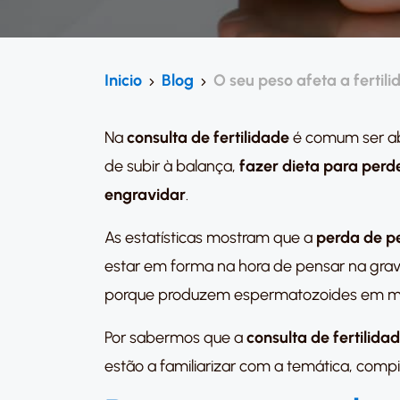
Inicio
Blog
O seu peso afeta a fertil
Na
consulta de fertilidade
é comum ser a
de subir à balança,
fazer dieta para perd
engravidar
.
As estatísticas mostram que a
perda de p
estar em forma na hora de pensar na gr
porque produzem espermatozoides em me
Por sabermos que a
consulta de fertilida
estão a familiarizar com a temática, com