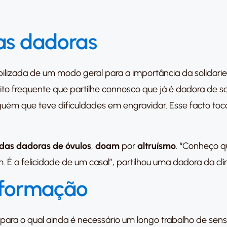
das dadoras
bilizada de um modo geral para a importância da solidari
muito frequente que partilhe connosco que já é dadora d
uém que teve dificuldades em engravidar. Esse facto toco
das dadoras de óvulos
,
doam
por
altruísmo
. “Conheço q
É a felicidade de um casal”, partilhou uma dadora da clín
nformação
ara o qual ainda é necessário um longo trabalho de sensi