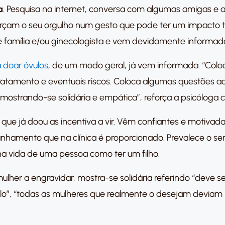
a
. Pesquisa na internet, conversa com algumas amigas e
orçam o seu orgulho num gesto que pode ter um impacto tã
 família e/ou ginecologista e vem devidamente informad
a doar óvulos
, de um modo geral, já vem informada. “Colo
 tratamento e eventuais riscos. Coloca algumas questões a
ostrando-se solidária e empática”, reforça a psicóloga cl
 já doou as incentiva a vir. Vêm confiantes e motivadas.
hamento que na clínica é proporcionado. Prevalece o se
na vida de uma pessoa como ter um filho.
ulher a engravidar, mostra-se solidária referindo “deve se
o”, “todas as mulheres que realmente o desejam deviam p