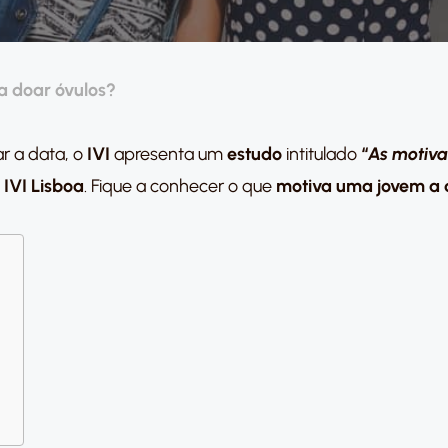
a doar óvulos?
ar a data, o
IVI
apresenta um
estudo
intitulado
“
As motiva
 IVI Lisboa
. Fique a conhecer o que
motiva uma jovem a 