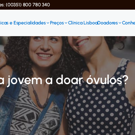
ses: (00351) 800 780 340
icas e Especialidades
Preços
Clínica Lisboa
Doadores
Conhe
 jovem a doar óvulos?