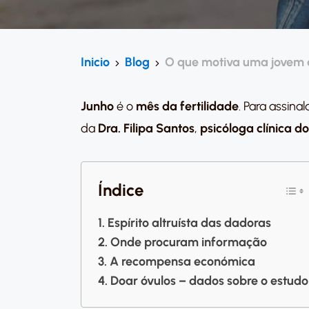
Inicio
Blog
O que motiva uma jovem 
Junho
é o
mês da fertilidade
. Para assinal
da
Dra. Filipa Santos
,
psicóloga clínica do
Índice
Espírito altruísta das dadoras
Onde procuram informação
A recompensa económica
Doar óvulos – dados sobre o estudo