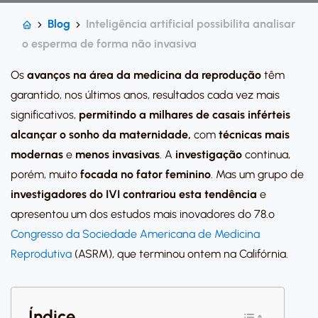
Blog
Inteligência artificial possibilita analisar
o esperma de forma não invasiva
Os
avanços na área da medicina da reprodução
têm
garantido, nos últimos anos, resultados cada vez mais
significativos,
permitindo a milhares de casais inférteis
alcançar o sonho da maternidade,
com
técnicas mais
modernas
e
menos invasivas
. A
investigação
continua,
porém, muito
focada no fator feminino
. Mas um grupo de
investigadores do IVI contrariou esta tendência
e
apresentou um dos estudos mais inovadores do 78.º
Congresso da Sociedade Americana de Medicina
Reprodutiva
(ASRM), que terminou ontem na Califórnia.
Índice