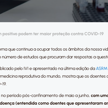
 positivo podem ter maior proteção contra COVID-19
tema que continua a ocupar todos os âmbitos da nossa vi
 o número de estudos que procuram dar respostas a quest
licado pelo IVI e apresentado na última edição da
ASRM
 medicina reprodutiva do mundo, mostra que os doentes 
-19.
 no período pós-confinamento de maio a junho,
com uma
doença (entendida como doentes que apresentaram antic