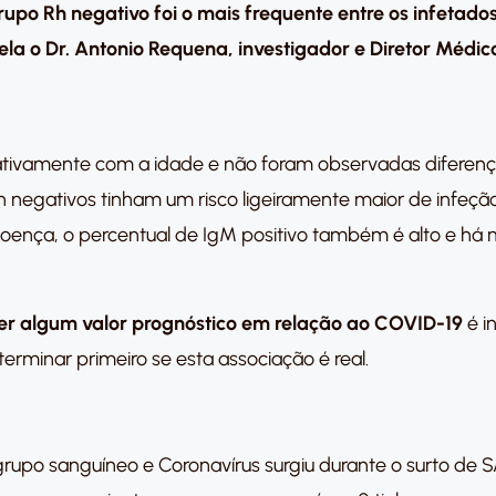
upo Rh negativo foi o mais frequente entre os infetado
ela o Dr. Antonio Requena, investigador e Diretor Médic
ficativamente com a idade e não foram observadas diferen
h negativos tinham um risco ligeiramente maior de infeção
doença, o percentual de IgM positivo também é alto e há
ter algum valor prognóstico em relação ao COVID-19
é i
terminar primeiro se esta associação é real.
 grupo sanguíneo e Coronavírus surgiu durante o surto d