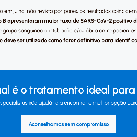
o em julho, não revisto por pares, os resultados coincide
eo B apresentaram maior taxa de SARS-CoV-2 positivo d
re grupo sanguíneo e intubação e/ou óbito entre paciente
deve ser utilizado como fator definitivo para identific
al é o tratamento ideal para 
specialistas irão ajudá-lo a encontrar a melhor opção para
Aconselhamos sem compromisso