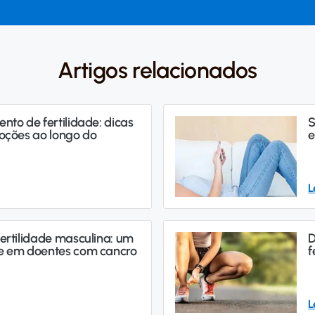
Artigos relacionados
nto de fertilidade: dicas
S
oções ao longo do
e
L
ertilidade masculina: um
D
e em doentes com cancro
f
L