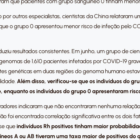
ram que pacientes com grupo sanguíneo 0 tinham menor r
o por outros especialistas, cientistas da China relataram
ue o grupo 0 apresentou menor risco de infeção pelo C
iu resultados consistentes. Em junho, um grupo de cienti
genomas de 1.610 pacientes infetados por COVID-19 grav
ntes genéticas em duas regiões do genoma humano esta
lidade.
Além disso, verificou-se que os indivíduos do g
, enquanto os indivíduos do grupo 0 apresentaram risc
boradores indicaram que não encontraram nenhuma relação
 foi encontrada correlação significativa entre os dois f
-se que
indivíduos Rh positivos tinham maior probabilid
íneos A ou AB tiveram uma taxa maior de positivos do q