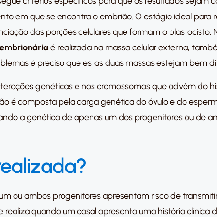
egue critérios específicos para que os resultados sejam con
o em que se encontra o embrião. O estágio ideal para real
iação das porções celulares que formam o blastocisto. Ne
 embrionária
é realizada na massa celular externa, ta
blemas é preciso que estas duas massas estejam bem di
alterações genéticas e nos cromossomas que advêm do hi
ião é composta pela carga genética do óvulo e do espermat
sando a genética de apenas um dos progenitores ou de a
realizada?
um ou ambos progenitores apresentam risco de transmiti
aliza quando um casal apresenta uma história clínica de