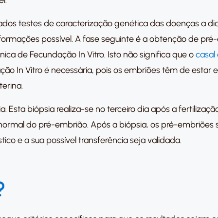
l.
ados testes de caracterização genética das doenças a di
formações possível. A fase seguinte é a obtenção de pré
ica de Fecundação In Vitro. Isto não significa que o
casal
zação In Vitro é necessária, pois os embriões têm de estar
erina.
. Esta biópsia realiza-se no terceiro dia após a fertilizaçã
ormal do pré-embrião. Após a biópsia, os pré-embriões
ico e a sua possível transferência seja validada.
?