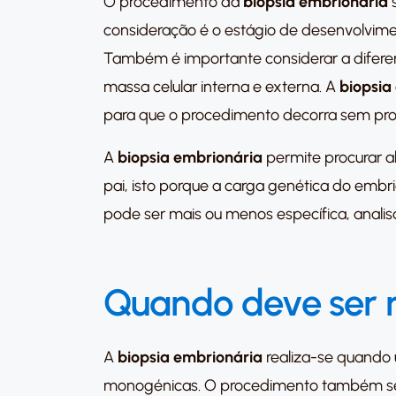
O procedimento da
biopsia embrionária
s
consideração é o estágio de desenvolviment
Também é importante considerar a diferenc
massa celular interna e externa. A
biopsia
para que o procedimento decorra sem pro
A
biopsia embrionária
permite procurar 
pai, isto porque a carga genética do embr
pode ser mais ou menos específica, anali
Quando deve ser 
A
biopsia embrionária
realiza-se quando 
monogénicas. O procedimento também se re