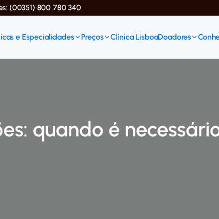
ses: (00351) 800 780 340
icas e Especialidades
Preços
Clínica Lisboa
Doadores
Conhe
ões: quando é necessári