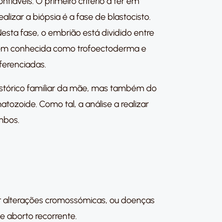
fiáveis. O primeiro critério a ter em
izar a biópsia é a fase de blastocisto.
sta fase, o embrião está dividido entre
mbém conhecida como trofoectoderma e
ferenciadas.
stórico familiar da mãe, mas também do
ozoide. Como tal, a análise a realizar
mbos.
r alterações cromossómicas, ou doenças
 aborto recorrente.