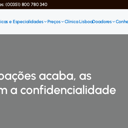
ses: (00351) 800 780 340
icas e Especialidades
Preços
Clínica Lisboa
Doadores
Conhe
oações acaba, as
m a confidencialidade