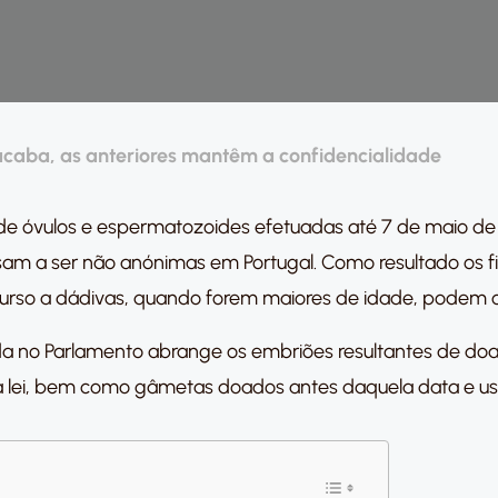
caba, as anteriores mantêm a confidencialidade
e óvulos e espermatozoides efetuadas até 7 de maio de 2
m a ser não anónimas em Portugal. Como resultado os fi
so a dádivas, quando forem maiores de idade, podem con
a no Parlamento abrange os embriões resultantes de doaç
a lei, bem como gâmetas doados antes daquela data e usa