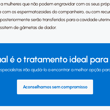
a mulheres que não podem engravidar com os seus própri
nte com os espermatozoides do companheiro, ou com rec
posteriormente serão transferidos para a cavidade uterin
essitem de gâmetas de dador.
al é o tratamento ideal para 
specialistas irão ajudá-lo a encontrar a melhor opção para
Aconselhamos sem compromisso